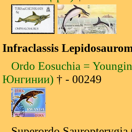
Infraclassis Lepidosaur
Ordo Eosuchia = Youngi
Юнгинии)
† - 00249
Superordo Sauropterygia