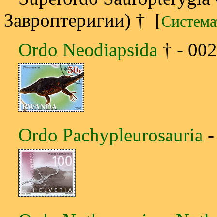
Завроптеригии) † [
Система
Ordo Neodiapsida
† - 00
Ordo Pachypleurosauria
-