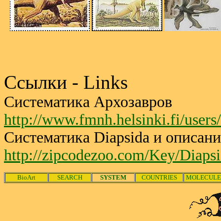
Ссылки - Links
Систематика Архозавров
http://www.fmnh.helsinki.fi/use
Систематика Diapsida и описани
http://zipcodezoo.com/Key/Diapsi
BioArt
SEARCH
SYSTEM
COUNTRIES
MOLECULE