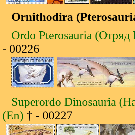
Ornithodira (Pterosauri
Ordo Pterosauria (Отряд 
- 00226
Superordo Dinosauria (Н
(En)
† - 00227