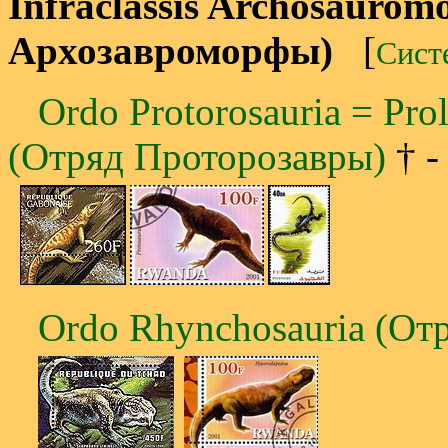
Infraclassis Archosauro
Архозавроморфы)
[
Сист
Ordo Protorosauria = Prol
(Отряд Проторозавры)
† -
Ordo Rhynchosauria (От