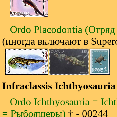
Ordo Placodontia (Отря
(иногда включают в Supero
Infraclassis Ichthyosauri
Ordo Ichthyosauria = Ic
= Рыбоящеры)
† - 00244