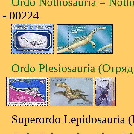
Ordo Nothosauria = Noth
- 00224
Ordo Plesiosauria (Отря
Superordo Lepidosauria 