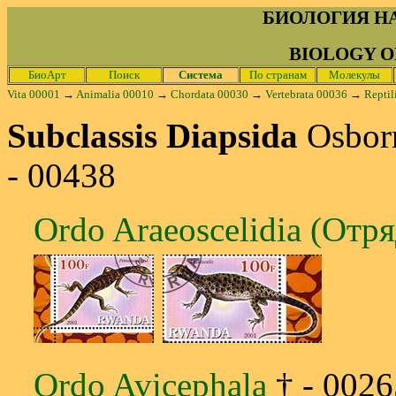
БИОЛОГИЯ Н
BIOLOGY O
БиоАрт
Поиск
Система
По странам
Молекулы
Vita 00001
→
Animalia 00010
→
Chordata 00030
→
Vertebrata 00036
→
Reptil
Subclassis Diapsida
Osbor
- 00438
Ordo Araeoscelidia (Отр
Ordo Avicephala
† - 0026