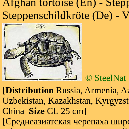
Afghan tortoise (En) - Stepp
Steppenschildkröte (De) - 
© SteelNat
[
Distribution
Russia, Armenia, Az
Uzbekistan, Kazakhstan, Kyrgyzsta
China
Size
CL 25 cm]
[Среднеазиатская черепаха шир