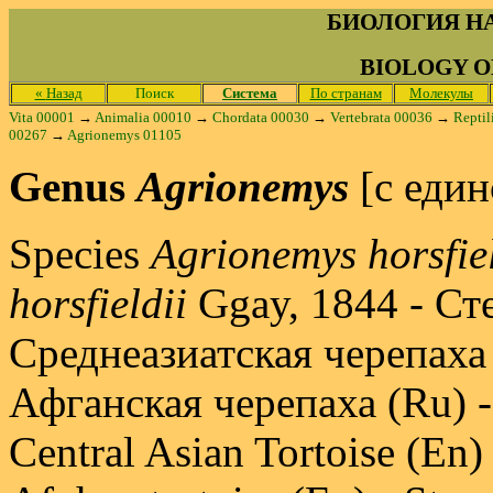
БИОЛОГИЯ Н
BIOLOGY O
«
Назад
Поиск
Система
По странам
Молекулы
Vita 00001
→
Animalia 00010
→
Chordata 00030
→
Vertebrata 00036
→
Reptil
00267
→
Agrionemys 01105
Genus
Agrionemys
[с един
Species
Agrionemys horsfiel
horsfieldii
Ggay, 1844 - Ст
Среднеазиатская черепаха 
Афганская черепаха (Ru) 
Central Asian Tortoise (En) 