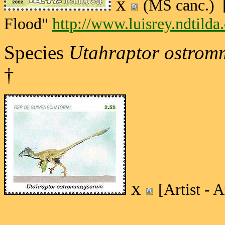
x
(MS canc.) [
Flood"
http://www.luisrey.ndtilda
Species
Utahraptor ostrom
†
x
[Artist - 