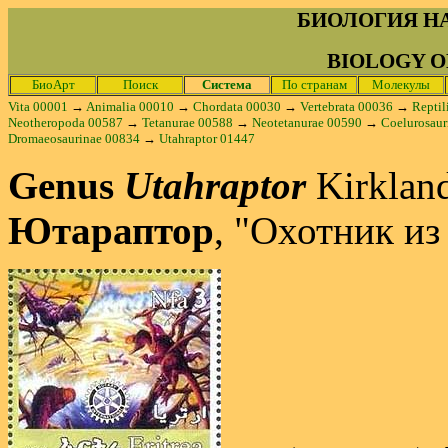
БИОЛОГИЯ Н
BIOLOGY O
БиоАрт
Поиск
Система
По странам
Молекулы
Vita 00001
→
Animalia 00010
→
Chordata 00030
→
Vertebrata 00036
→
Reptil
Neotheropoda 00587
→
Tetanurae 00588
→
Neotetanurae 00590
→
Coelurosaur
Dromaeosaurinae 00834
→
Utahraptor 01447
Genus
Utahraptor
Kirkland
Ютараптор
, "Охотник из