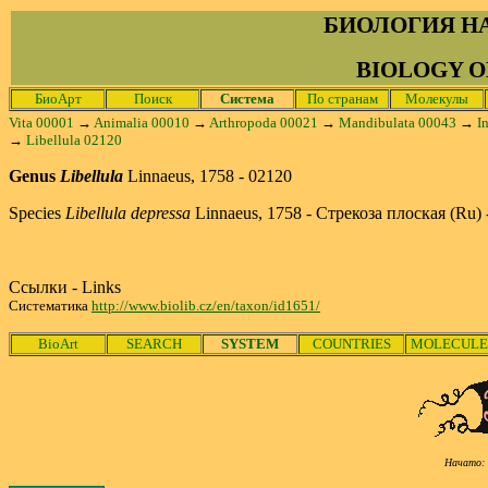
БИОЛОГИЯ Н
BIOLOGY O
БиоАрт
Поиск
Система
По странам
Молекулы
Vita 00001
→
Animalia 00010
→
Arthropoda 00021
→
Mandibulata 00043
→
I
→
Libellula 02120
Genus
Libellula
Linnaeus, 1758 - 02120
Species
Libellula depressa
Linnaeus, 1758 - Стрекоза плоская (Ru) 
Ссылки - Links
Систематика
http://www.biolib.cz/en/taxon/id1651/
BioArt
SEARCH
SYSTEM
COUNTRIES
MOLECULE
Начато: 